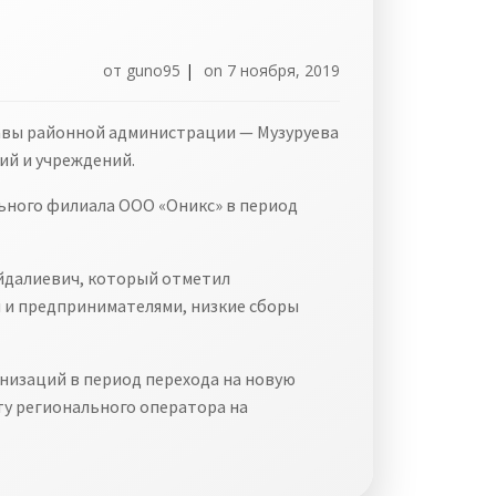
от
guno95
|
on
7 ноября, 2019
лавы районной администрации — Музуруева
ий и учреждений.
ьного филиала ООО «Оникс» в период
айдалиевич, который отметил
 и предпринимателями, низкие сборы
низаций в период перехода на новую
ту регионального оператора на