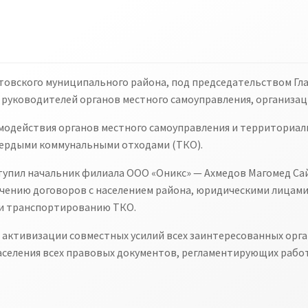
Юртовского муниципального района, под председательством Г
 руководителей органов местного самоуправления, организац
имодействия органов местного самоуправления и территориал
ердыми коммунальными отходами (ТКО).
ступил начальник филиала ООО «Оникс» — Ахмедов Магомед С
ючению договоров с населением района, юридическими лицами
у и транспортированию ТКО.
 активизации совместных усилий всех заинтересованных орга
населения всех правовых документов, регламентирующих рабо