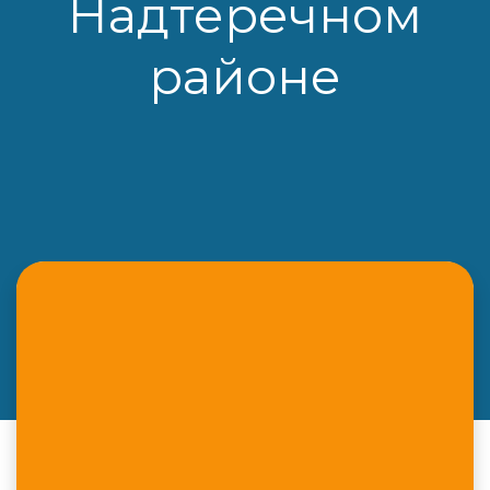
Надтеречном
районе