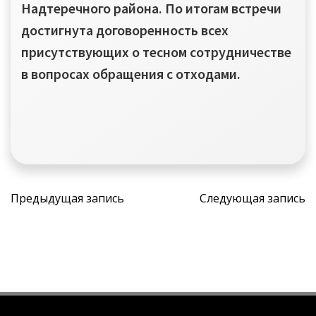
Надтеречного района. По итогам встречи
достигнута договоренность всех
присутствующих о тесном сотрудничестве
в вопросах обращения с отходами.
Навигация
Навига
Предыдущая запись
Следующая запись
по
по
записям
запися